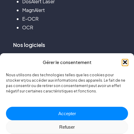
DosAlert Laser
MagnAlert
E-OCR
OCR
Nos
logiciels
DosiLink
Gérer le consentement
DosiTrace
Nous utilisons des technologies telles que les cookies pour
RMP
stocker et/ou accéder aux informations des appareils. Le fait de ne
pas consentir ou de retirer son consentement peut avoir un effet
RTQC
négatif sur certaines caractéristiques et fonctions.
Nos
services
Accepter
Radiologie
Refuser
Médecine nucléaire