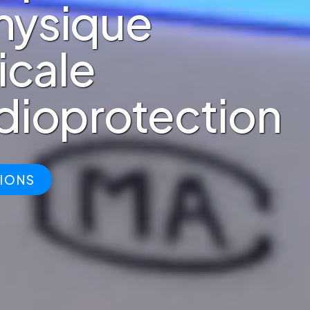
hysique
cale
adioprotection
IONS