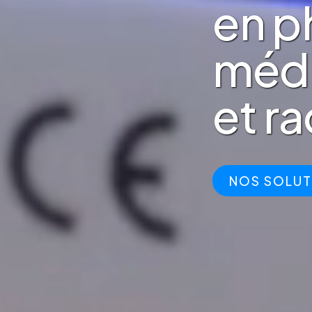
en p
médi
et r
NOS SOLUT