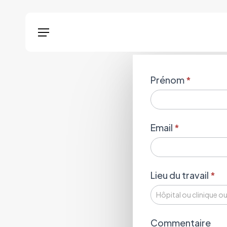
Skip
Menu
to
Menu
main
content
Formulaire
Prénom
*
téléchargement
maquette
RP
Email
*
Lieu du travail
*
Commentaire