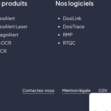
s
produits
Nos
logiciels
osAlert
DosiLink
osAlert Laser
DosiTrace
agnAlert
RMP
-OCR
RTQC
CR
Contactez-nous
Mention légale
CGV