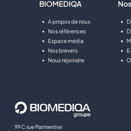
BIOMEDIQA
No
A propos de nous
D
Nos références
D
Espace média
M
Nos brevets
E
Nous rejoindre
O
99 C rue Parmentier