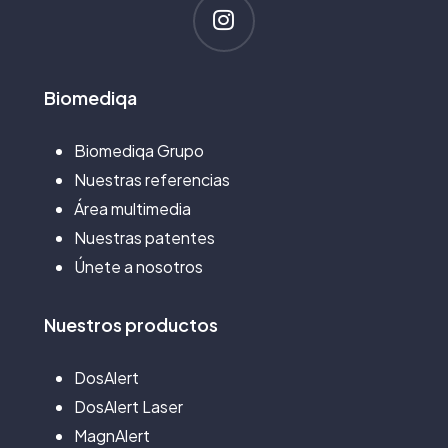
Biomediqa
Biomediqa Grupo
Nuestras referencias
Área multimedia
Nuestras patentes
Únete a nosotros
Nuestros
productos
DosAlert
DosAlert Laser
MagnAlert