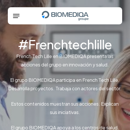
Skip
Menu
Menu
to
main
content
#Frenchtechlille
French Tech Lille en BIOMEDIQA presenta las
acciones del grupo en innovación y salud.
El grupo BIOMEDIQA participa en French Tech Lille.
Desarrolla proyectos. Trabaja con actores del sector.
Estos contenidos muestran sus acciones. Explican
sus iniciativas.
El grupo BIOMEDIQA apoya a los centros de salud.