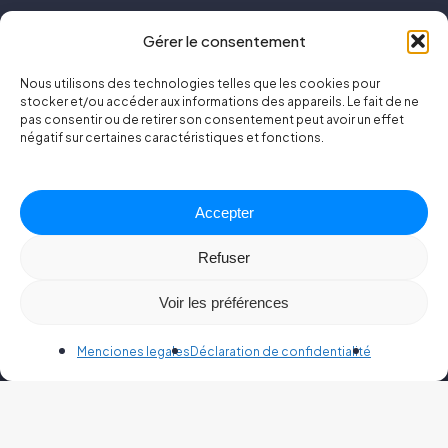
E-OCR
Gérer le consentement
OCR
Nous utilisons des technologies telles que les cookies pour
Nuestro
software
stocker et/ou accéder aux informations des appareils. Le fait de ne
pas consentir ou de retirer son consentement peut avoir un effet
négatif sur certaines caractéristiques et fonctions.
DosiLink
DosiTrace
Accepter
RMP
Refuser
Nuestros
servicios
Voir les préférences
Radiología
Menciones legales
Déclaration de confidentialité
Medicina nuclear
Radiología dental
Radioterapia
Formación