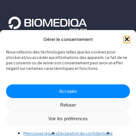
Gérer le consentement
99 C rue Parmentier
59650 Villeneuve d’Ascq
Nous utilisons des technologies telles que les cookies pour
stocker et/ou accéder aux informations des appareils. Le fait de ne
pas consentir ou de retirer son consentement peut avoir un effet
+33 3 28 55 51 18
négatif sur certaines caractéristiques et fonctions.
Contáctenos
Menciones legales
CGV
FAQ
English
Français
Accepter
Refuser
Voir les préférences
Biomediqa Grupo ©
2026
| Con
❤
por
CACERES & Co.
Design Studio
Menciones legales
Déclaration de confidentialité