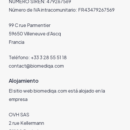
NÚMERO SIREN: 479267569
Número de IVA intracomunitario: FR43479267569
99 C rue Parmentier
59650 Villeneuve d’Ascq
Francia
Teléfono: +33 3 28 55 51 18
contact@biomediqa.com
Alojamiento
El sitio web biomediqa.com está alojado en la
empresa
OVH SAS
2 rue Kellermann