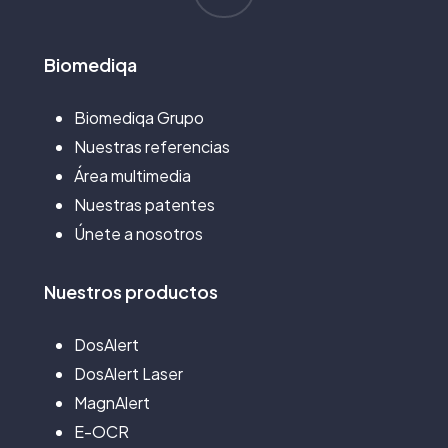
Biomediqa
Biomediqa Grupo
Nuestras referencias
Área multimedia
Nuestras patentes
Únete a nosotros
Nuestros
productos
DosAlert
DosAlert Laser
MagnAlert
E-OCR