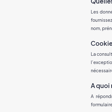
Quelle
Les donné
fournisse
nom, prén
Cooki
La consult
l’excepti
nécessaire
A quoi
A répond
formulaire