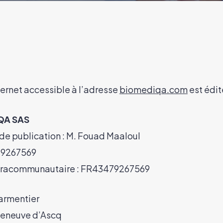
ternet accessible à l’adresse
biomediqa.com
est édit
QA SAS
 de publication : M. Fouad Maaloul
79267569
tracommunautaire : FR43479267569
Parmentier
leneuve d’Ascq