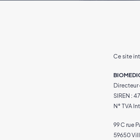
Ce site in
BIOMEDI
Directeur
SIREN : 4
N° TVA In
99 C rue 
59650 Vil