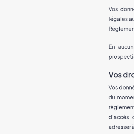
Vos donn
légales a
Règlement
En aucun
prospecti
Vos dro
Vos donné
du moment
règlement
d’accès 
adresser à