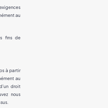
exigences
rmément au
s fins de
s à partir
rmément au
d’un droit
uvez nous
ssus.