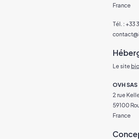
France
Tél. : +33 
contact@
Héber
Le site
bi
OVH SAS
2 rue Kel
59100 Ro
France
Concep