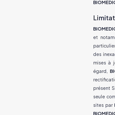
BIOMEDI
Limitat
BIOMEDI
et notam
particulie
des inexa
mises à j
égard,
B
rectifica
présent Si
seule com
sites par
BIOMEDI