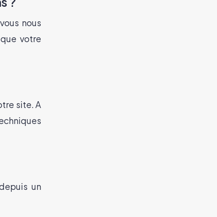
s ?
 vous nous
 que votre
tre site. A
techniques
depuis un