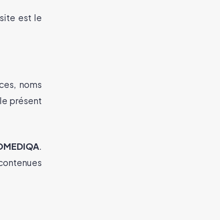
ite est le
ices, noms
le présent
OMEDIQA
.
 contenues