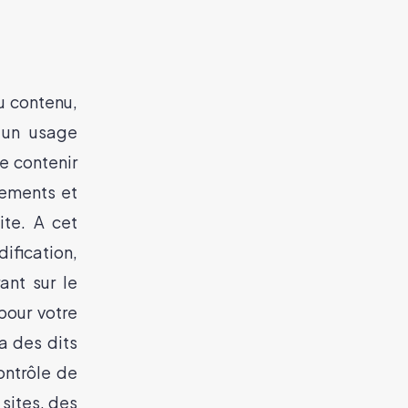
u contenu,
 un usage
de contenir
gements et
ite. A cet
ification,
ant sur le
 pour votre
a des dits
ontrôle de
sites, des