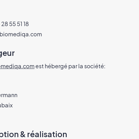
3 28 55 51 18
biomediqa.com
geur
omediqa.com
est hébergé par la société:
lermann
ubaix
tion & réalisation