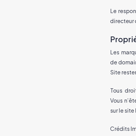
Le respon
directeur
Proprié
Les marqu
de domain
Site reste
Tous droi
Vous n’êt
sur le si
Crédits I